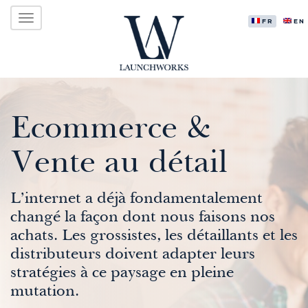
Menu
Atteindre
LAUNCHWORKS VENTURES LTD.
le
FRANÇAI
EN
principal
contenu
Ecommerce &
Vente au détail
L’internet a déjà fondamentalement
changé la façon dont nous faisons nos
achats. Les grossistes, les détaillants et les
distributeurs doivent adapter leurs
stratégies à ce paysage en pleine
mutation.