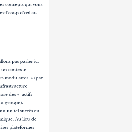
les concepts qui vous
bref coup d’œil au
lons pas parler ici
s un contexte
its modulaires » (par
nfrastructure
re des « actifs
du groupe).
nu un tel succès au
mique. Au lieu de
rises plateformes