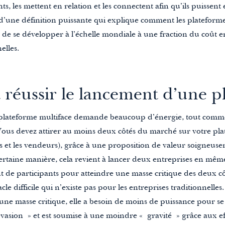
nts, les mettent en relation et les connectent afin qu’ils puissent
it d’une définition puissante qui explique comment les plateform
s de se développer à l’échelle mondiale à une fraction du coût 
elles.
éussir le lancement d’une p
plateforme multiface demande beaucoup d’énergie, tout comm
 Vous devez attirer au moins deux côtés du marché sur votre pl
 et les vendeurs)
, grâce à une proposition de valeur soigneu
ertaine manière, cela revient à lancer deux entreprises en mê
t de participants pour atteindre une masse critique des deux cô
cle difficile qui n’existe pas pour les entreprises traditionnelles
 une masse critique
, elle a besoin de moins de puissance pour se
d’évasion » et est soumise à une moindre « gravité » grâce aux e