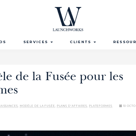
OS
SERVICES
CLIENTS
RESSOU
e de la Fusée pour les
rmes
AISSANCES
,
MODÈLE DE LA FUSÉE
,
PLANS D'AFFAIRES
,
PLATEFORMES
10 OCTO