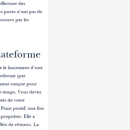
 effectuer des
es pures n’ont pas de
encouru par les
lateforme
e le lancement d’une
ateforme
(par
sement conçue pour
me temps
. Vous devez
tés de votre
.
Point positif, une fois
 propulser. Elle a
ffets de réseaux.
La