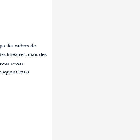
e.
que les cadres de
es linéaires, mais des
 nous avons
pliquant leurs