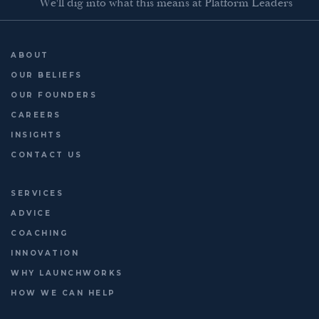
We'll dig into what this means at Platform Leaders
on 16 June.
http://platformleaders.com
ABOUT
OUR BELIEFS
OUR FOUNDERS
CAREERS
INSIGHTS
CONTACT US
SERVICES
ADVICE
COACHING
INNOVATION
WHY LAUNCHWORKS
HOW WE CAN HELP