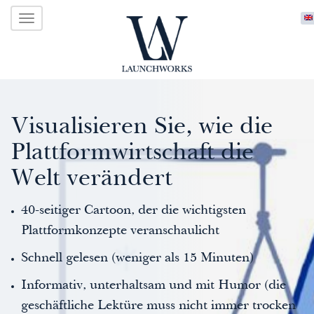
Primary
Skip
LAUNCHWORKS VENTURES LTD.
to
Menu
content
Visualisieren Sie, wie die
Plattformwirtschaft die
Welt verändert
40-seitiger Cartoon, der die wichtigsten
Plattformkonzepte veranschaulicht
Schnell gelesen (weniger als 15 Minuten)
Informativ, unterhaltsam und mit Humor (die
geschäftliche Lektüre muss nicht immer trocken